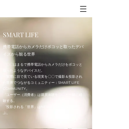
SMART LIFE
携帯電話からカメラだけボコッと取ったデバ
イスから観る世界
゜〇〇はまるで携帯電話からカメラだけをボコッと
取ったようなデバイスだ。
゜実際に目で見ている現実を〇〇で撮影＆投影され
た世界でつながるコミュニティー：SMART LIFE
COMMUNITY。
゜ユーザー（消費者）は購買体験を〇〇と一緒に経
験する。
゜投影される「世界」はNEWS CONTENTと呼
ぶ。